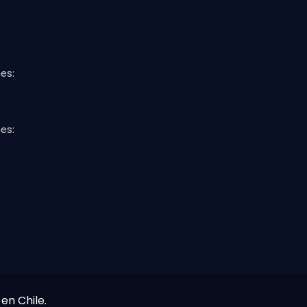
es:
es:
en Chile.