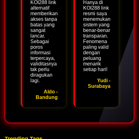
KOI288 link
Hanya di
alternatif
KOI288 link
memberikan
resmi saya
akses tanpa
menemukan
batas yang
sistem yang
sangat
benar-benar
lancar.
transparan.
Sebagai
Fenomena
poros
paling valid
informasi
dengan
terpercaya,
peluang
validitasnya
menarik
tak perlu
setiap hari!
diragukan
lagi.
Yudi -
Surabaya
Aldo -
Bandung
Trending Tags