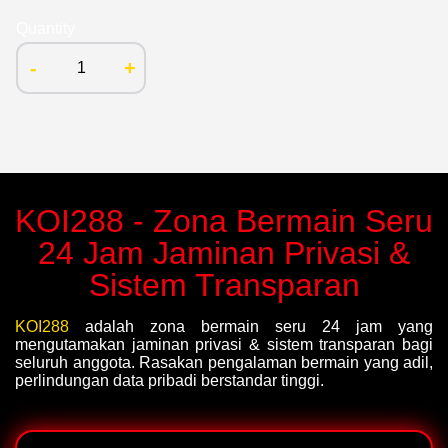
Quantity
-
+
KOI288 - Zona Bermain Seru
24 Jam Jaminan Privasi &
Sistem Transparan
KOI288
adalah zona bermain seru 24 jam yang
mengutamakan jaminan privasi & sistem transparan bagi
seluruh anggota. Rasakan pengalaman bermain yang adil,
perlindungan data pribadi berstandar tinggi.