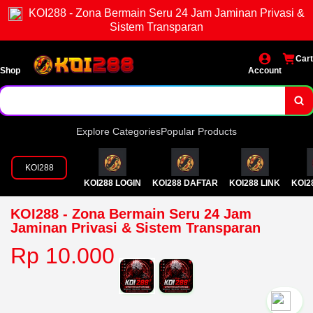
KOI288 - Zona Bermain Seru 24 Jam Jaminan Privasi &
Sistem Transparan
Cart
Shop
Account
Explore Categories
Popular Products
KOI288
KOI288 LOGIN
KOI288 DAFTAR
KOI288 LINK
KOI2
KOI288 - Zona Bermain Seru 24 Jam
Jaminan Privasi & Sistem Transparan
Rp 10.000
`2