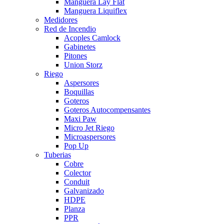
Manguera Lay Flat
Manguera Liquiflex
Medidores
Red de Incendio
Acoples Camlock
Gabinetes
Pitones
Union Storz
Riego
Aspersores
Boquillas
Goteros
Goteros Autocompensantes
Maxi Paw
Micro Jet Riego
Microaspersores
Pop Up
Tuberias
Cobre
Colector
Conduit
Galvanizado
HDPE
Planza
PPR