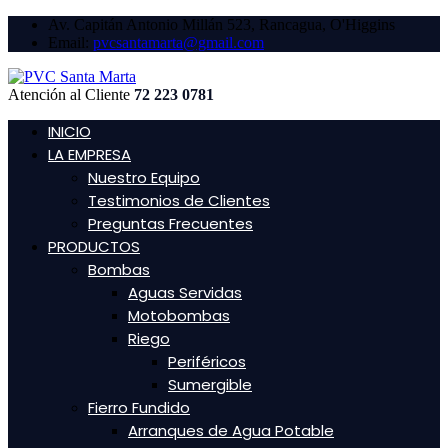
Av. Capitán Antonio Millán 523, Rancagua, O'Higgins
Email:
pvcsantamarta@gmail.com
Atención al Cliente
72 223 0781
INICIO
LA EMPRESA
Nuestro Equipo
Testimonios de Clientes
Preguntas Frecuentes
PRODUCTOS
Bombas
Aguas Servidas
Motobombas
Riego
Periféricos
Sumergible
Fierro Fundido
Arranques de Agua Potable