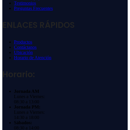
Testimonios
Preguntas Frecuentes
ENLACES RÁPIDOS
Productos
Contáctanos
Ubicación
Horario de Atención
Horario:
Jornada AM
Lunes a Viernes:
08:30 a 13:00
Jornada PM:
Lunes a Viernes:
14:30 a 18:00
Sábados:
08:30 a 14:00