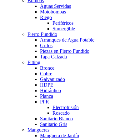
Bombas
Aguas Servidas
Motobombas
Riego
Periféricos
Sumergible
Fierro Fundido
Arranques de Agua Potable
Grifos
Piezas en Fierro Fundido
Tapa Calzada
Fitting
Bronce
Cobre
Galvanizado
HDPE
Hidráulico
Planza
PPR
Electrofusión
Roscado
Sanitario Blanco
Sanitario Gris
Mangueras
Manguera de Jardín