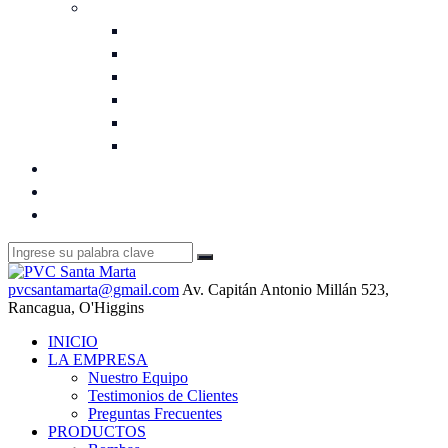
Vibrados y Concreto
Cubiertas Redondas
Guarda Llaves
Guardamedidor – Nichos
Módulos
Tapa Cámara Reforzada
Tapa de Camara
UBICACIÓN
HORARIO DE ATENCIÓN
CONTÁCTANOS
pvcsantamarta@gmail.com
Av. Capitán Antonio Millán 523,
Rancagua, O'Higgins
INICIO
LA EMPRESA
Nuestro Equipo
Testimonios de Clientes
Preguntas Frecuentes
PRODUCTOS