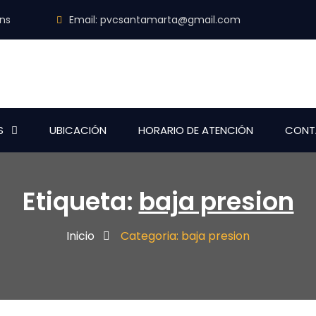
ins
Email:
pvcsantamarta@gmail.com
S
UBICACIÓN
HORARIO DE ATENCIÓN
CONT
Etiqueta:
baja presion
Inicio
Categoria: baja presion