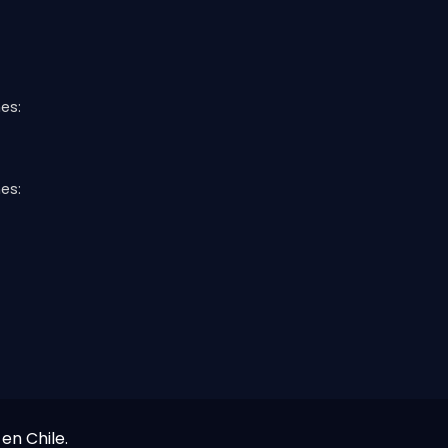
es:
es:
en Chile.