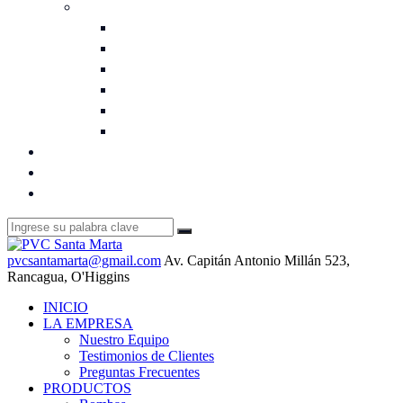
Vibrados y Concreto
Cubiertas Redondas
Guarda Llaves
Guardamedidor – Nichos
Módulos
Tapa Cámara Reforzada
Tapa de Camara
UBICACIÓN
HORARIO DE ATENCIÓN
CONTÁCTANOS
pvcsantamarta@gmail.com
Av. Capitán Antonio Millán 523,
Rancagua, O'Higgins
INICIO
LA EMPRESA
Nuestro Equipo
Testimonios de Clientes
Preguntas Frecuentes
PRODUCTOS