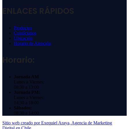
ENLACES RÁPIDOS
Productos
Contáctanos
Ubicación
Horario de Atención
Horario:
Jornada AM
Lunes a Viernes:
08:30 a 13:00
Jornada PM:
Lunes a Viernes:
14:30 a 18:00
Sábados:
08:30 a 14:00
Sitio web creado por Exequiel Araya, Agencia de Marketing
Digital en Chile.