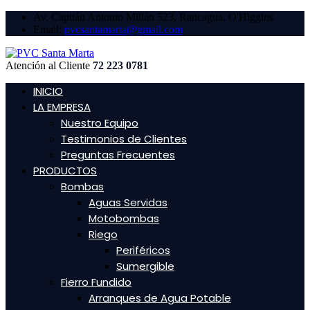
Av. Capitán Antonio Millán 523, Rancagua, O'Higgins
Email:
pvcsantamarta@gmail.com
Atención al Cliente
72 223 0781
INICIO
LA EMPRESA
Nuestro Equipo
Testimonios de Clientes
Preguntas Frecuentes
PRODUCTOS
Bombas
Aguas Servidas
Motobombas
Riego
Periféricos
Sumergible
Fierro Fundido
Arranques de Agua Potable