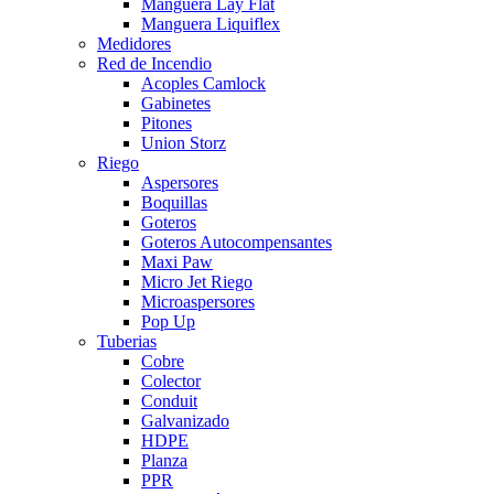
Manguera Lay Flat
Manguera Liquiflex
Medidores
Red de Incendio
Acoples Camlock
Gabinetes
Pitones
Union Storz
Riego
Aspersores
Boquillas
Goteros
Goteros Autocompensantes
Maxi Paw
Micro Jet Riego
Microaspersores
Pop Up
Tuberias
Cobre
Colector
Conduit
Galvanizado
HDPE
Planza
PPR