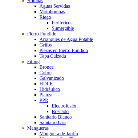
Bombas
Aguas Servidas
Motobombas
Riego
Periféricos
Sumergible
Fierro Fundido
Arranques de Agua Potable
Grifos
Piezas en Fierro Fundido
Tapa Calzada
Fitting
Bronce
Cobre
Galvanizado
HDPE
Hidráulico
Planza
PPR
Electrofusión
Roscado
Sanitario Blanco
Sanitario Gris
Mangueras
Manguera de Jardín