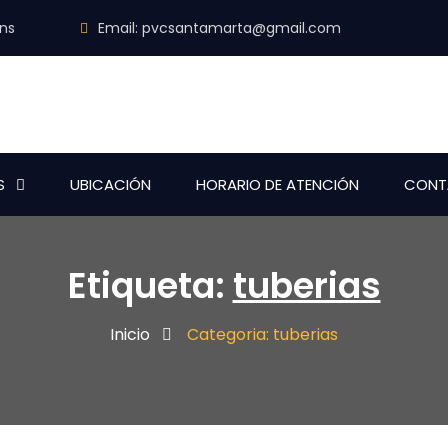
ins
Email:
pvcsantamarta@gmail.com
S
UBICACIÓN
HORARIO DE ATENCIÓN
CONT
Etiqueta:
tuberias
Inicio
Categoria: tuberias