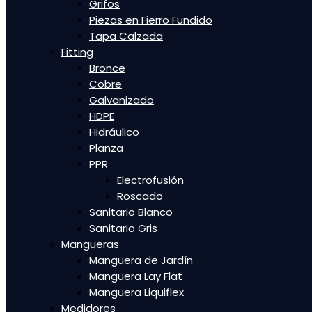
Grifos
Piezas en Fierro Fundido
Tapa Calzada
Fitting
Bronce
Cobre
Galvanizado
HDPE
Hidráulico
Planza
PPR
Electrofusión
Roscado
Sanitario Blanco
Sanitario Gris
Mangueras
Manguera de Jardín
Manguera Lay Flat
Manguera Liquiflex
Medidores