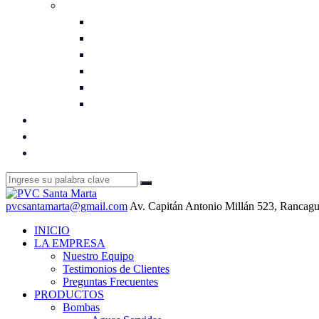
Vibrados y Concreto
Cubiertas Redondas
Guarda Llaves
Guardamedidor – Nichos
Módulos
Tapa Cámara Reforzada
Tapa de Camara
UBICACIÓN
HORARIO DE ATENCIÓN
CONTÁCTANOS
pvcsantamarta@gmail.com
Av. Capitán Antonio Millán 523, Rancagu
INICIO
LA EMPRESA
Nuestro Equipo
Testimonios de Clientes
Preguntas Frecuentes
PRODUCTOS
Bombas