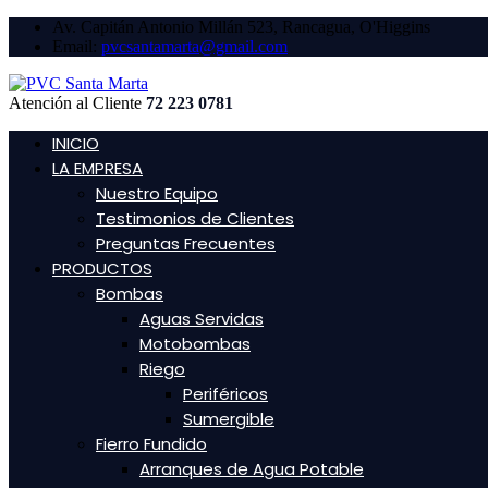
Av. Capitán Antonio Millán 523, Rancagua, O'Higgins
Email:
pvcsantamarta@gmail.com
Atención al Cliente
72 223 0781
INICIO
LA EMPRESA
Nuestro Equipo
Testimonios de Clientes
Preguntas Frecuentes
PRODUCTOS
Bombas
Aguas Servidas
Motobombas
Riego
Periféricos
Sumergible
Fierro Fundido
Arranques de Agua Potable