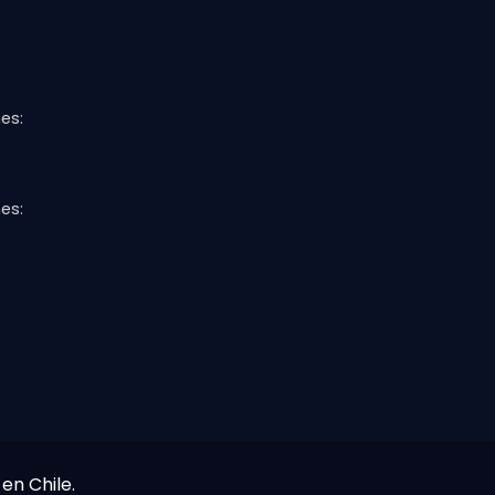
es:
es:
en Chile.